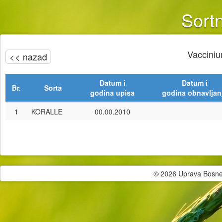
Sortn
Vacciniu
<< nazad
Datum i
Datum i
Br.
Sorta
godina upisa
godina obnavljan
1
KORALLE
00.00.2010
© 2026 Uprava Bosne i