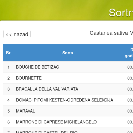
Sortn
Castanea sativa M
<< nazad
D
Br.
Sorta
god
1
BOUCHE DE BETIZAC
00
2
BOURNETTE
00
3
BRACALLA DELLA VAL VARIATA
00
4
DOMAĆI PITOMI KESTEN-ODREĐENA SELEKCIJA
00
5
MARAVAL
00
6
MARRONE DI CAPRESE MICHELANGELO
00
7
MARRONE DI CASTEL DEL RIO
00