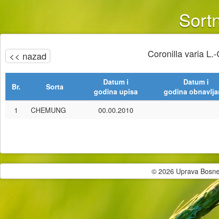
Sortn
Coronilla varia L.
<< nazad
Datum i
Datum i
Br.
Sorta
godina upisa
godina obnavlja
1
CHEMUNG
00.00.2010
© 2026 Uprava Bosne i