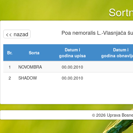
Sortn
Poa nemoralis L.-Vlasnjača 
<< nazad
Datum i
Datum i
Br.
Sorta
godina upisa
godina obnavlj
1
NOVOMBRA
00.00.2010
2
SHADOW
00.00.2010
© 2026 Uprava Bosne i