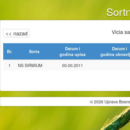
Sortn
Vicia s
<< nazad
Datum i
Datum i
Br.
Sorta
godina upisa
godina obnavl
1
NS SIRMIUM
00.00.2011
© 2026 Uprava Bosne i