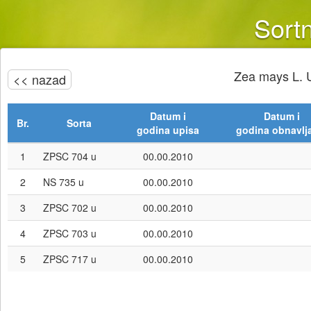
Sortn
Zea mays L. U
<< nazad
Datum i
Datum i
Br.
Sorta
godina upisa
godina obnavlj
1
ZPSC 704 u
00.00.2010
2
NS 735 u
00.00.2010
3
ZPSC 702 u
00.00.2010
4
ZPSC 703 u
00.00.2010
5
ZPSC 717 u
00.00.2010