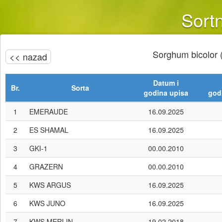
Sortn
Sorghum bicolor 
<< nazad
Datum i
Br.
Sorta
godina upisa
god
1
EMERAUDE
16.09.2025
2
ES SHAMAL
16.09.2025
3
GKI-1
00.00.2010
4
GRAZERN
00.00.2010
5
KWS ARGUS
16.09.2025
6
KWS JUNO
16.09.2025
7
KWS MERLIN
19.02.2018