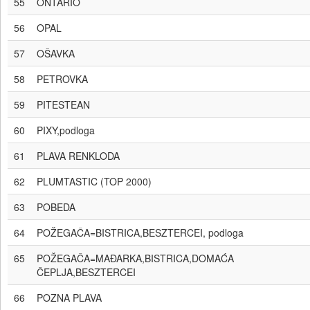
55
ONTARIO
56
OPAL
57
OŠAVKA
58
PETROVKA
59
PITESTEAN
60
PIXY,podloga
61
PLAVA RENKLODA
62
PLUMTASTIC (TOP 2000)
63
POBEDA
64
POŽEGAČA=BISTRICA,BESZTERCEI, podloga
65
POŽEGAČA=MAĐARKA,BISTRICA,DOMAĆA
ČEPLJA,BESZTERCEI
66
POZNA PLAVA