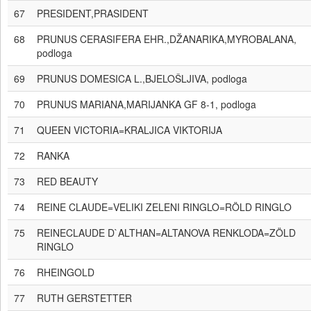
67
PRESIDENT,PRASIDENT
68
PRUNUS CERASIFERA EHR.,DŽANARIKA,MYROBALANA,
podloga
69
PRUNUS DOMESICA L.,BJELOŠLJIVA, podloga
70
PRUNUS MARIANA,MARIJANKA GF 8-1, podloga
71
QUEEN VICTORIA=KRALJICA VIKTORIJA
72
RANKA
73
RED BEAUTY
74
REINE CLAUDE=VELIKI ZELENI RINGLO=RÖLD RINGLO
75
REINECLAUDE D`ALTHAN=ALTANOVA RENKLODA=ZÖLD
RINGLO
76
RHEINGOLD
77
RUTH GERSTETTER