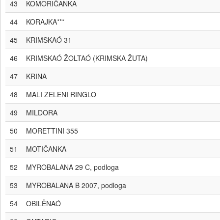
43
KOMORIČANKA
44
KORAJKA***
45
KRIMSKAÓ 31
46
KRIMSKAÓ ŽOLTAÓ (KRIMSKA ŽUTA)
47
KRINA
48
MALI ZELENI RINGLO
49
MILDORA
50
MORETTINI 355
51
MOTIČANKA
52
MYROBALANA 29 C, podloga
53
MYROBALANA B 2007, podloga
54
OBILËNAÓ