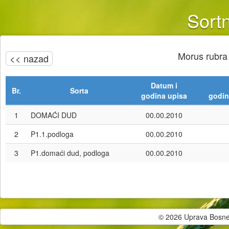
Sortn
Morus rubra
<< nazad
Datum i
Br.
Sorta
godina upisa
godin
1
DOMAĆI DUD
00.00.2010
2
P1.1.podloga
00.00.2010
3
P1.domaći dud, podloga
00.00.2010
© 2026 Uprava Bosne i