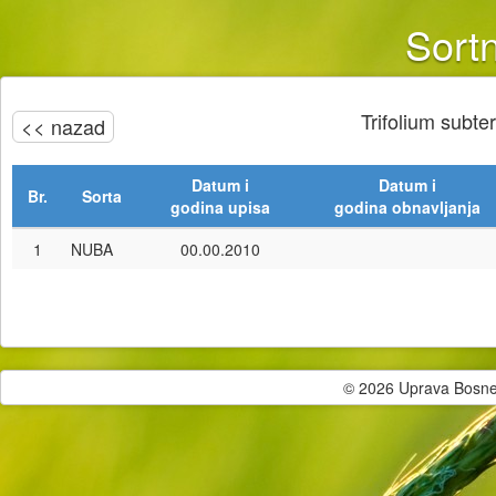
Sortn
Trifolium subt
<< nazad
Datum i
Datum i
Br.
Sorta
godina upisa
godina obnavljanja
1
NUBA
00.00.2010
© 2026 Uprava Bosne i