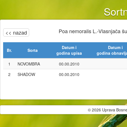
Sortn
Poa nemoralis L.-Vlasnjača 
<< nazad
Datum i
Datum i
Br.
Sorta
godina upisa
godina obnavlj
1
NOVOMBRA
00.00.2010
2
SHADOW
00.00.2010
© 2026 Uprava Bosne i