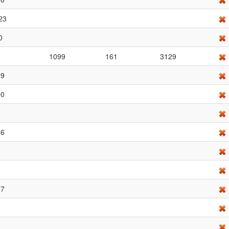
23
0
1099
161
3129
59
90
36
37