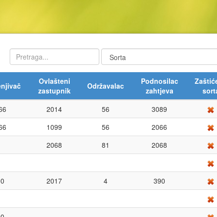
Ovlašteni
Podnosilac
Zaštić
njivač
Održavalac
zastupnik
zahtjeva
sort
66
2014
56
3089
66
1099
56
2066
2068
81
2068
90
2017
4
390
90