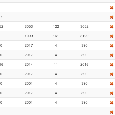
07
52
3053
122
3052
1099
161
3129
90
2017
4
390
90
2017
4
390
16
2014
11
2016
90
2017
4
390
90
2001
4
390
90
2017
4
390
90
2001
4
390