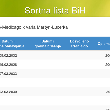
Sortna lista BiH
.+Medicago x varia Martyn-Lucerka
Datum i
Datum i
Dozvoljeno
Opleme
na obnavljanja
godina brisanja
trženje do
09.02.2032
20
19.02.2028
20
07.03.2033
03.03.2030
3
3