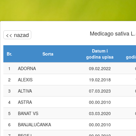
Medicago sativa L
<< nazad
Datum i
Br.
Sorta
godina upisa
godi
1
ADORNA
09.02.2022
2
ALEXIS
19.02.2018
3
ALTIVA
07.03.2023
4
ASTRA
00.00.2010
5
BANAT VS
03.03.2020
6
BANJALUČANKA
00.00.2010
7
BEGEJ
00.00.2010