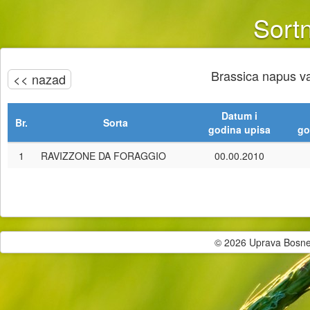
Sortn
Brassica napus va
<< nazad
Datum i
Br.
Sorta
godina upisa
go
1
RAVIZZONE DA FORAGGIO
00.00.2010
© 2026 Uprava Bosne i