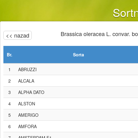
Sortn
Brassica oleracea L. convar. botry
<< nazad
Br.
Sorta
1
ABRUZZI
2
ALCALA
3
ALPHA DATO
4
ALSTON
5
AMERIGO
6
AMFORA
7
AMSTERDAM F1