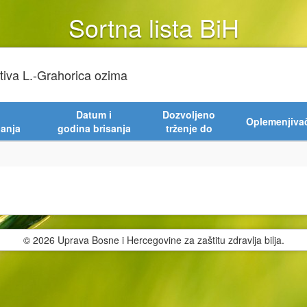
Sortna lista BiH
ativa L.-Grahorica ozima
Datum i
Dozvoljeno
Oplemenjiva
janja
godina brisanja
trženje do
© 2026 Uprava Bosne i Hercegovine za zaštitu zdravlja bilja.