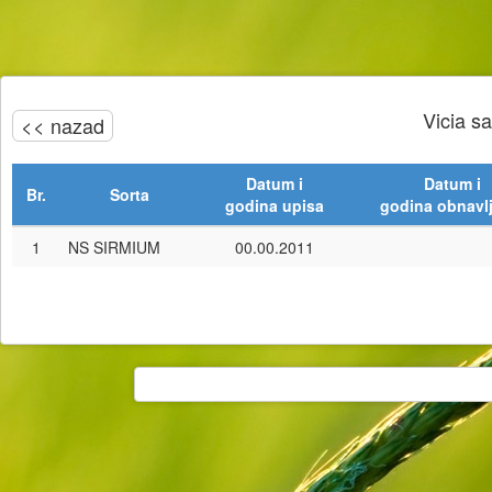
Vicia s
<< nazad
Datum i
Datum i
Br.
Sorta
godina upisa
godina obnavl
1
NS SIRMIUM
00.00.2011