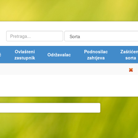
Ovlašteni
Podnosilac
Zaštiće
č
Održavalac
zastupnik
zahtjeva
sorta