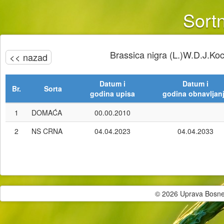
Sortn
Brassica nigra (L.)W.D.J.Ko
<< nazad
Datum i
Datum i
Br.
Sorta
godina upisa
godina obnavljan
1
DOMAĆA
00.00.2010
2
NS CRNA
04.04.2023
04.04.2033
© 2026 Uprava Bosne i