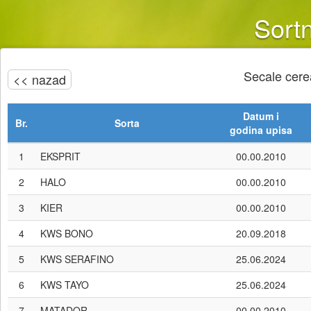
Sortn
Secale cere
<< nazad
Datum i
Br.
Sorta
godina upisa
1
EKSPRIT
00.00.2010
2
HALO
00.00.2010
3
KIER
00.00.2010
4
KWS BONO
20.09.2018
5
KWS SERAFINO
25.06.2024
6
KWS TAYO
25.06.2024
7
MATADOR
00.00.2010